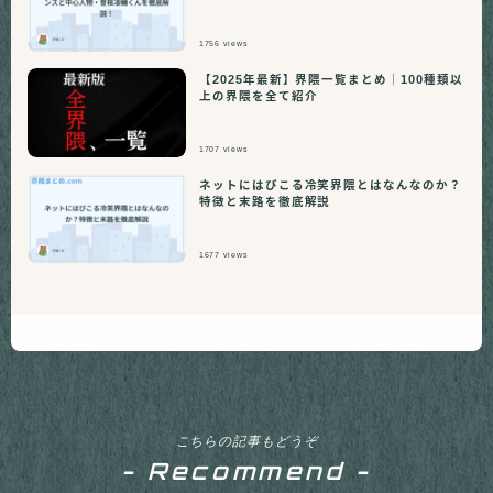
1756
views
【2025年最新】界隈一覧まとめ｜100種類以
上の界隈を全て紹介
1707
views
ネットにはびこる冷笑界隈とはなんなのか？
特徴と末路を徹底解説
1677
views
こちらの記事もどうぞ
- Recommend -