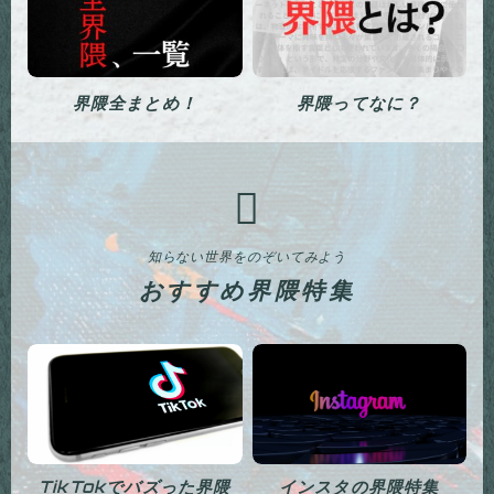
界隈全まとめ！
界隈ってなに？
知らない世界をのぞいてみよう
おすすめ界隈特集
TikTokでバズった界隈
インスタの界隈特集