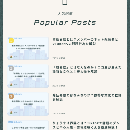
人気記事
Popular Posts
置換界隈とは？メンバーのネット配信者と
VTuberへの問題行為を解説
7746
views
「粉界隈」とはなんなのか？ニコ生が生んだ
独特な文化と主要人物を解説
2578
views
発狂界隈とはなんなのか？独特な文化と語録
を解説
1972
views
りょうすけ界隈とは？TikTokで話題のダン
スと中心人物・曽根凌輔くんを徹底解説！