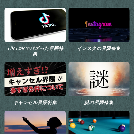
TikTokでバズった界隈特
インスタの界隈特集
集
キャンセル界隈特集
謎の界隈特集