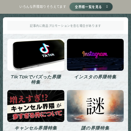
いろんな界隈取りそろえてます
全界隈一覧を見る
記事内に商品プロモーションを含む場合があります
TikTokでバズった界隈
インスタの界隈特集
特集
キャンセル界隈特集
謎の界隈特集